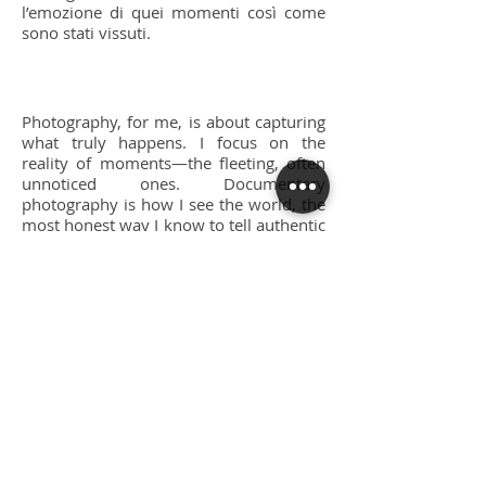
l’emozione di quei momenti così come
sono stati vissuti.
Photography, for me, is about capturing
what truly happens. I focus on the
reality of moments—the fleeting, often
unnoticed ones. Documentary
photography is how I see the world, the
most honest way I know to tell authentic
stories about people.
I specialize in weddings, corporate and
private events, festivals, and
conferences. Turin is my home, but my
work takes me wherever the story leads.
Each project is unique, yet every
experience has taught me to be fast,
discreet, and reliable, while keeping a
clear, consistent vision.
Clients who work with me seek
someone who documents the essence
of their moments, without artifice. My